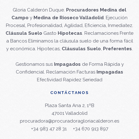
Gloria Calderón Duque.
Procuradores Medina del
Campo
y
Medina de Rioseco Valladolid
. Ejecución
Procesal, Profesionalidad, Agilidad, Eficiencia, Inmediatez.
Cláusula Suelo
Gasto
Hipotecas
. Reclamaciones Frente
a Bancos Eliminamos la cláusula suelo de una forma fácil
y económica. Hipotecas,
Cláusulas Suelo
,
Preferentes
.
Gestionamos sus
Impagados
de Forma Rápida y
Confidencial. Reclamación Facturas
Impagadas
Efectividad Rapidez Seriedad
CONTÁCTANOS
Plaza Santa Ana 2, 1ºB
47001 Valladolid
procuradora@procuradoragloriacalderon.es
+34 983 47 28 31
+34 670 913 897