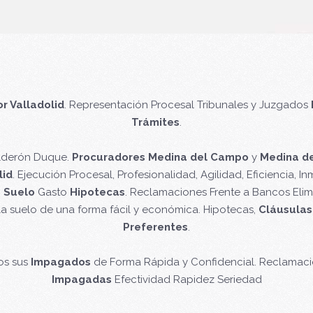
r Valladolid
. Representación Procesal Tribunales y Juzgados
Trámites
.
alderón Duque.
Procuradores Medina del Campo
y
Medina d
lid
. Ejecución Procesal, Profesionalidad, Agilidad, Eficiencia, In
 Suelo
Gasto
Hipotecas
. Reclamaciones Frente a Bancos Eli
la suelo de una forma fácil y económica. Hipotecas,
Cláusulas
Preferentes
.
os sus
Impagados
de Forma Rápida y Confidencial. Reclamaci
Impagadas
Efectividad Rapidez Seriedad