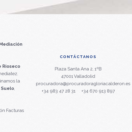
Mediación
CONTÁCTANOS
e Rioseco
Plaza Santa Ana 2, 1ºB
mediatez.
47001 Valladolid
minamos la
procuradora@procuradoragloriacalderon.es
 Suelo
,
+34 983 47 28 31
+34 670 913 897
ón Facturas